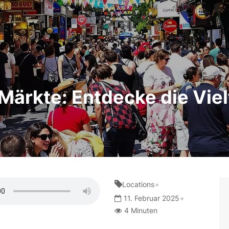
Märkte: Entdecke die Viel
•
Locations
•
11. Februar 2025
4 Minuten