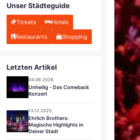
Unser Städteguide
Tickets
Hotels
Restaurants
Shopping
Letzten Artikel
04.06.2026
Unheilig - Das Comeback 
Konzert
13.12.2025
Ehrlich Brothers: 
Magische Highlights in 
Deiner Stadt