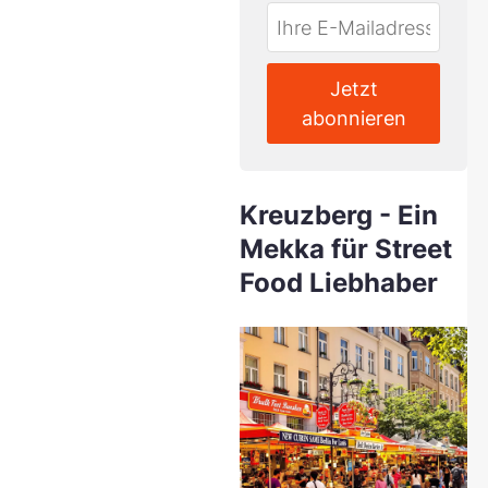
Do
*Ihre
not
E-
fill
Mailadresse:
Jetzt
this
abonnieren
field
Kreuzberg - Ein
Mekka für Street
Food Liebhaber