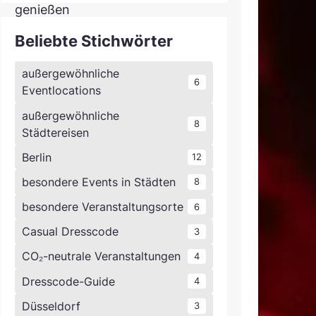
Beliebte Stichwörter
außergewöhnliche
6
Eventlocations
außergewöhnliche
8
Städtereisen
Berlin
12
besondere Events in Städten
8
besondere Veranstaltungsorte
6
Casual Dresscode
3
CO₂-neutrale Veranstaltungen
4
Dresscode-Guide
4
Düsseldorf
3