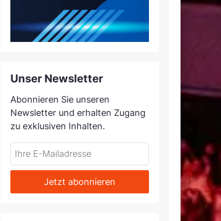
Unser Newsletter
Abonnieren Sie unseren
Newsletter und erhalten Zugang
zu exklusiven Inhalten.
Do
*Ihre
not
E-
fill
Mailadresse:
Jetzt abonnieren
this
field