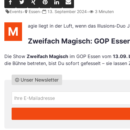
•
•
•
Events
Essen
13. September 2024
3 Minuten
agie liegt in der Luft, wenn das Illusions-Duo
M
Zweifach Magisch: GOP Esse
Die Show
Zweifach Magisch
im GOP Essen vom
13.09. 
die Bühne betreten, bist Du sofort gefesselt – sie lasse
Unser Newsletter
Do
*Ihre
not
E-
fill
Mailadresse:
this
field