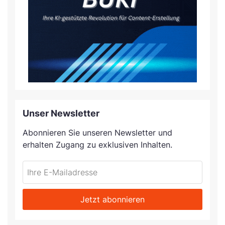
Unser Newsletter
Abonnieren Sie unseren Newsletter und
erhalten Zugang zu exklusiven Inhalten.
Do
*Ihre
not
E-
fill
Mailadresse:
Jetzt abonnieren
this
field