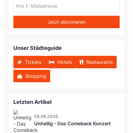
Do
*Ihre
not
E-
fill
Mailadresse:
Jetzt abonnieren
this
field
Unser Städteguide
Tickets
Hotels
Restaurants
Shopping
Letzten Artikel
04.06.2026
Unheilig - Das Comeback Konzert