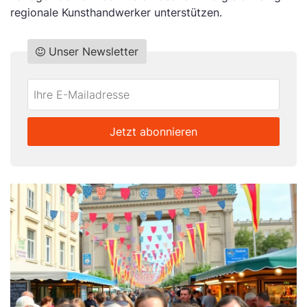
regionale Kunsthandwerker unterstützen.
Unser Newsletter
Do
*Ihre
not
E-
fill
Mailadresse:
Jetzt abonnieren
this
field