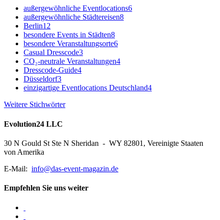
außergewöhnliche Eventlocations
6
außergewöhnliche Städtereisen
8
Berlin
12
besondere Events in Städten
8
besondere Veranstaltungsorte
6
Casual Dresscode
3
CO₂-neutrale Veranstaltungen
4
Dresscode-Guide
4
Düsseldorf
3
einzigartige Eventlocations Deutschland
4
Weitere Stichwörter
Evolution24 LLC
30 N Gould St Ste N Sheridan - WY 82801, Vereinigte Staaten
von Amerika
E-Mail:
info@das-event-magazin.de
Empfehlen Sie uns weiter